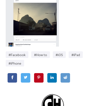
#Facebook
#How to
#iOS
#iPad
#iPhone