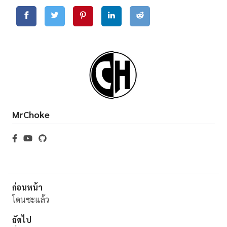
MrChoke
ก่อนหน้า
โดนซะแล้ว
ถัดไป