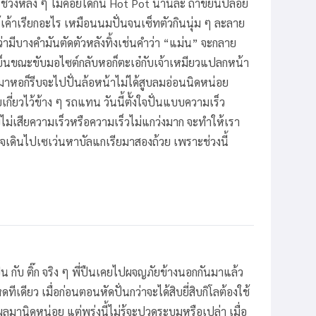
 ช่วงหลัง ๆ ไม่ค่อยได้กิน Hot Pot นานละ ถ้าขยันปล่อย
ม่รู้เค้าเรียกอะไร เหมือนนมปั่นจนเซ็ทตัวกินนุ่ม ๆ ละลาย
ามีบางคำมันตัดตัวหลังทิ้งเช่นคำว่า “แม่น” จะกลาย
ย็นขณะขับมอไซต์กลับหอก็ตะเอ๋กับเจ้าเหมียวแปลกหน้า
บมาหอก็รีบจะไปปั่นล้อหน้าไม่ได้สูบลมอ่อนนิดหน่อย
ยเกี่ยวไว้ข้าง ๆ รถแทน วันนี้ตั้งใจปั่นแบบความเร็ว
ไม่เสียความเร็วหรือความเร็วไม่แกว่งมาก จะทำให้เรา
ร็จเดินไปเซเว่นหาบัลแกเรียมาสองถ้วย เพราะช่วงนี้
ี่ปืน กับ ติ๊ก จริง ๆ พี่ปืนเคยไปผจญภัยข้างนอกกันมาแล้ว
หดทีเดียว เมื่อก่อนตอนหัดปั่นกว่าจะได้สิบยี่สิบกิโลต้องใช้
านิดหน่อย แต่พรุ่งนี้ไม่รู้จะปวดระบมหรือเปล่า เมื่อ