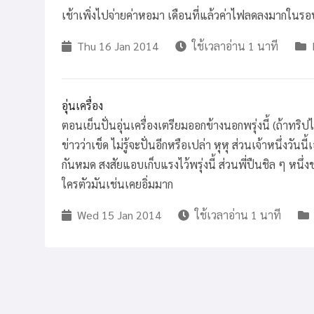
เช้าเพิ่งไปจ่ายค่าหอมา เดือนที่แล้วค่าไฟลดลงมากใน
Thu 16 Jan 2014
ใช้เวลาอ่าน 1 นาที
อุ่นเครื่อง
ตอนเย็นปั่นอุ่นเครื่องเตรียมออกข้างนอกพรุ่งนี้ (ถ้าทริปไ
ข่าวว่าเข็ด ไม่รู้จะปั่นอีกหรือเปล่า หุหุ ส่วนเจ้าหนึ่งวัน
กันหมด สงสัยแอบเก็บแรงไว้พรุ่งนี้ ส่วนพี่ปืนชิล ๆ หนึ
ใครตัวมันเช่นเคยอิ่มมาก
Wed 15 Jan 2014
ใช้เวลาอ่าน 1 นาที