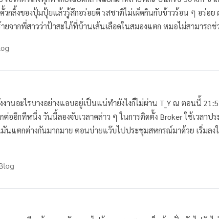
คั้วกลิ้งของปุ้มปุ้ยแล้วรู้สึกอร่อยดี รสชาติไม่เผ็ดกินกับข้าวร้อน ๆ อร่อ
้ายจากพี่สาวว่าป้าสะใภ้ที่บ้านเส้นเลือดในสมองแตก หมอไม่สามารถช่วย
log
ังงานอะไรบางอย่างแอบอยู่เป็นแน่ทำยังไงก็ไม่ผ่าน T_Y ณ ตอนนี้ 21:52
่ายากต่ออีกทีหนึ่ง วันนี้ลองจับเวลาคล่าว ๆ ในการติดตั้ง Broker ใช้
มันแตกต่างกันมากมาย ตอนบ่ายแว๊บไปประชุมสหกรณ์มาด้วย เริ่มลงใหม่ก
Blog