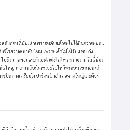
องหลับก่อนที่มันเห่าเพราะหลับแล้วจะไม่ได้ยินกว่าจะนอน
โอ๋กับพี่โรสว่าจะมาทันไหม เพราะเค้าไม่ให้รับแทน ถึง
 ๆ ไปถึง ภาคคอมเลยกินอะไรต่อไม่ไหว ตรวจงานวันนี้น้อง
ี๊ดกันใหญ่ เวลาเหลือนิดหน่อยไปไหว้พระบนเขาคอหงส์
งมีการปิดทางเตรียมไฮปาร์คหน้าอำเภอหาดใหญ่เลยต้อง
็หิวรีบอาบน้ำแล้วเอาจักรยานลงไปอุ่นเครื่องด้วยการ