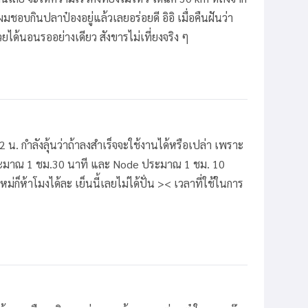
ย ผมชอบกินปลาป๋องอยู่แล้วเลยอร่อยดี อิอิ เมื่อคืนฝันว่า
ได้นอนรออย่างเดียว สังขารไม่เที่ยงจริง ๆ
 น. กำลังลุ้นว่าถ้าลงสำเร็จจะใช้งานได้หรือเปล่า เพราะ
เวลาประมาณ 1 ชม.30 นาที และ Node ประมาณ 1 ชม. 10
็ห้าโมงได้ละ เย็นนี้เลยไม่ได้ปั่น >< เวลาที่ใช้ในการ