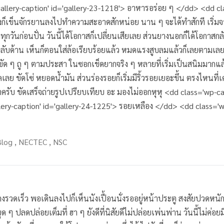
llery-caption' id='gallery-23-1218'> อาหารอร่อย ๆ </dd> <dd clas
ก็เข็นจักรยานลงไปทำความสะอาดสักหน่อย นาน ๆ จะได้ทำสักที เริ่ม
ทุกวันก่อนปั่น วันนี้ได้โอกาสก็เปลี่ยนเสียเลย ส่วนยางนอกก็ได้โอกาสกล
บด้าน เห็นก็ตอนใส่ล้อเรียบร้อยแล้ว หมดแรงสูบลมแล้วก็เลยตามเลย ผมป
อยก็ขัด ๆ ถู ๆ ตามประสา ในซอกเช็ดยากจริง ๆ หลายที่เริ่มเป็นสนิมมากแล
ย ขัดโซ่ หยอดน้ำมัน ส่วนร่องรอยก็เริ่มมีริ้วรอยเยอะขึ้น ตรงไหนที่เค
รับ ขัดเสร็จถ่ายรูปเปรียบเทียบ อะ มองไม่ออกหุหุ <dd class='wp-ca
ry-caption' id='gallery-24-1225'> รอยเหลือง </dd> <dd class='wp-
Blog
,
NECTEC
,
NSC
รวดเร็ว พอเดินลงไปก็เห็นนังเปื้อนนั่งรออยู่หน้าประตู สงสัยปวดหนัก 
ด ๆ ปลดปล่อยเต็มที่ ฮา ๆ ยังดีที่นิสัยดีไม่ปล่อยเพ่นพ่าน วันนี้ไม่ค่อ