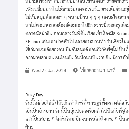
หนามเฟื้องฟ้า ตื่นเช้าขึ้นมาเดินเข้าห้องน้ำ สายตาก
เพิ่งเปลี่ยนยางในได้สามวันเองอะไรแว้… ยางเส้นก่อนอยู่
ไม่ทันหมุนล้อเลยฮา ๆ หนามป้าน ๆ ผุ ๆ เองนะใจเสาะจริ
หาไม่เจอแหะเลยต้องอัดลมเอาไปอีก คราวนี้เจอละรูเล็กม
ตลาดนัดน่ากิน ตอนกลางวันพี่ต้นเรียกเข้าห้องมืด Scr
SELinux เล่นเอาปวดหัวไปหลายกระบวนท่า วันเดียวไม่เสร็จ
พี่เก๋มาแจมอีกสองคน ปั่นกันสนุกดี ก่อนถึงวัดพี่ซูโม่ 
ออกมาหลายคนเหมือนกัน วันนี้ถนนปั่นง่ายขึ้น มีการทำไห
Wed 22 Jan 2014
ใช้เวลาอ่าน 1 นาที
Busy Day
วันนี้ไม่ค่อยได้นั่งโต๊ะสักเท่าไหร่ทั้งราษฏร์ทั้งหลวงไ
เย็นปั่นจักรยาน วันนี้ปั่นอุ่นปอดเตรียมตัวไปปั่นกับพี่ซู
แต่ก็ปั่นสบาย ๆ ไม่หักโหม ปั่นจนครบโล่งใจเหอ ๆ ปั่นเส
สินะ