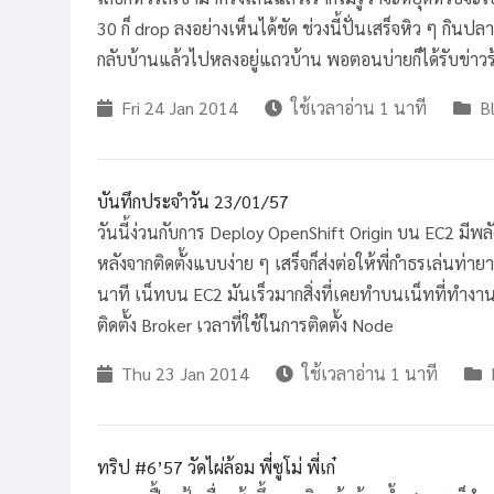
30 ก็ drop ลงอย่างเห็นได้ชัด ช่วงนี้ปั่นเสร็จหิว ๆ กินปลา
กลับบ้านแล้วไปหลงอยู่แถวบ้าน พอตอนบ่ายก็ได้รับข่าวร
Fri 24 Jan 2014
ใช้เวลาอ่าน 1 นาที
B
บันทึกประจำวัน 23/01/57
วันนี้ง่วนกับการ Deploy OpenShift Origin บน EC2 มีพล
หลังจากติดตั้งแบบง่าย ๆ เสร็จก็ส่งต่อให้พี่กำธรเล่นท
นาที เน็ทบน EC2 มันเร็วมากสิ่งที่เคยทำบนเน็ทที่ทำงาน
ติดตั้ง Broker เวลาที่ใช้ในการติดตั้ง Node
Thu 23 Jan 2014
ใช้เวลาอ่าน 1 นาที
ทริป #6’57 วัดไผ่ล้อม พี่ซูโม่ พี่เก๋