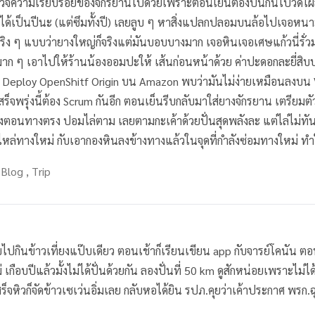
็สำรวจความเรียบร้อยของจักรยานไปด้วยเพราะตอนเย็นต้องปั่นกันไปวัด
ได้เป็นปีนะ (แต่ซึมทั้งปี) เลยลูบ ๆ หาสิ่งแปลกปลอมบนล้อไปเจอหนามเฟ
ง ๆ แบบว่ายางใหญ่ก็จริงแต่มันบอบบางมาก เจอหินเจอเศษแก้วนี่รั่วม
าก ๆ เอาไปให้ร้านน้องออมปะให้ เส้นก่อนหน้าด้วย ค่าปะดอกละยี่สิบบา
um Deploy OpenShitf Origin บน Amazon พบว่ามันไม่ง่ายเหมือนลงบน
พรุ่งนี้ต้อง Scrum กันอีก ตอนเย็นรีบกลับมาใส่ยางจักรยาน เตรียมตัวไ
ปั่นทิ้งตอนทางตรง ปอมไล่ตาม เลยตามกะเค้าด้วยปั่นสุดพลังละ แต่ไล่ไม่
ล่ทางใหม่ กับเอากองหินลงข้างทางแล้วในจุดที่กำลังซ่อมทางใหม่ ทำให้
Blog
,
Trip
ด้แว๊บไปกินข้าวเที่ยงแป๊บเดียว ตอนเช้าก็เรียนเขียน app กับจารย์โคนั
โม่ เกือบปีแล้วมั้งไม่ได้ปั่นด้วยกัน ลองปั่นที่ 50 km ดูสักหน่อยเพราะ
ร็จหิวก็จัดข้าวเซเว่นอิ่มเลย กลับหอได้ยิน รปภ.คุยว่าเค้าประกาศ พรก.