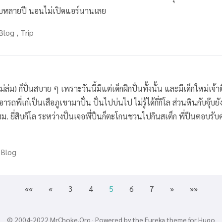
รอบหลายปี นอนไม่เปิดแอร์นานเลย
Blog
,
Trip
ม่ล่ม) ก็ปั่นสบาย ๆ เพราะวันนี้มีแต่เด็กฝึกปั่นทั้งนั้น และมีเด็กใหม่เจ
นี้เอารถพี่เก๋เป็นเสือภูเขามาปั่น ปั่นไปบ่นไป ไม่รู้ได้กี่กิโล ส่วนหินกับจ
่งชม. ยี่สิบกิโล ระหว่างปั่นเจอพี่ปืนก็ตะโกนชวนไปกินสเต็ก พี่ปืนตอบ
Blog
««
«
3
4
5
6
7
»
»»
© 2004-2022
MrChoke.Org
· Powered by the
Eureka
theme for
Hugo